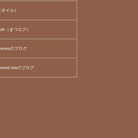
l（ネイル）
lash（まつエク）
omesのブログ
omes loaのブログ