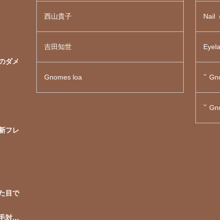
西山貴子
Nai
吉田知世
Eye
のダメ
Gnomes loa
Gn
Gn
ら新フレ
た目で
毛対策