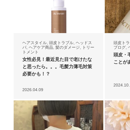
ヘアスタイル
,
頭皮トラブル
,
ヘッドス
頭皮トラ
パ
,
ヘアケア商品
,
髪のダメージ
,
トリー
ブログ
,
トメント
頭皮・
女性必見！最近見た目で老けたな
ことが
と思ったら。。。毛髪力薄毛対策
必要かも！？
2024.10
2026.04.09