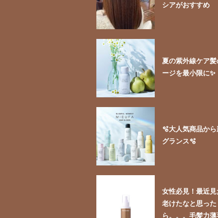
シアがおすすめ
夏の紫外線ケア髪
ージを最小限に✨
🫧大人気商品か
グランス🫧
女性必見！最近見
老けたなと思った
ら。。。毛髪力薄