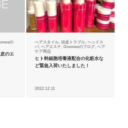
omesの
ヘアスタイル
,
頭皮トラブル
,
ヘッドス
パ
,
ヘアエステ
,
Gnomesのブログ
,
ヘア
ケア商品
頭皮のエ
ヒト幹細胞培養液配合の化粧水な
ど緊急入荷いたしました！
2022.12.11