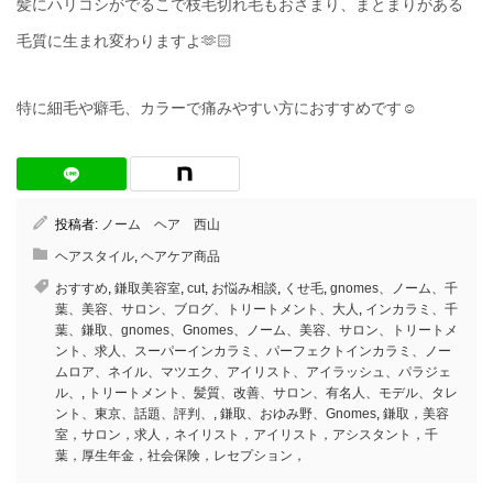
髪にハリコシがでるこで枝毛切れ毛もおさまり、まとまりがある
毛質に生まれ変わりますよ🫶🏻
特に細毛や癖毛、カラーで痛みやすい方におすすめです☺️
投稿者:
ノーム ヘア 西山
ヘアスタイル
,
ヘアケア商品
おすすめ
,
鎌取美容室
,
cut
,
お悩み相談
,
くせ毛
,
gnomes、ノーム、千
葉、美容、サロン、ブログ、トリートメント、大人
,
インカラミ、千
葉、鎌取、gnomes、Gnomes、ノーム、美容、サロン、トリートメ
ント、求人、スーパーインカラミ、パーフェクトインカラミ、ノー
ムロア、ネイル、マツエク、アイリスト、アイラッシュ、パラジェ
ル、
,
トリートメント、髪質、改善、サロン、有名人、モデル、タレ
ント、東京、話題、評判、
,
鎌取、おゆみ野、Gnomes
,
鎌取，美容
室，サロン，求人，ネイリスト，アイリスト，アシスタント，千
葉，厚生年金，社会保険，レセプション，