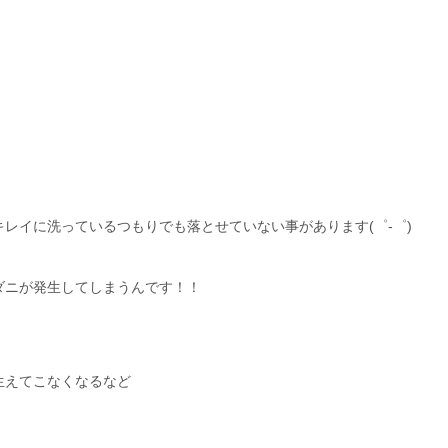
レイに洗っているつもりでも落とせていない事があります(゜-゜)
ダニが発生してしまうんです！！
。
生えてこなくなるなど