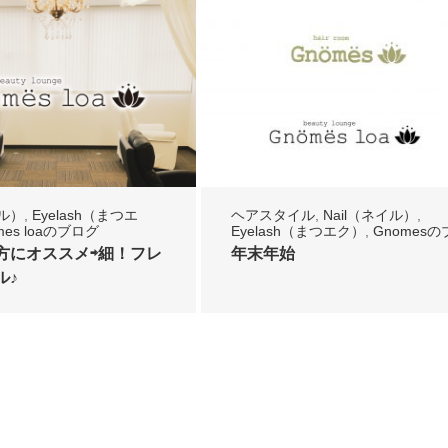
イル）
,
Eyelash（まつエ
ヘアスタイル
,
Nail（ネイル）
,
mes loaのブログ
Eyelash（まつエク）
,
Gnomesの
ログ
,
Gnomes loaのブログ
,
お知
方にオススメ⇨細！フレ
年末年始
ル♪