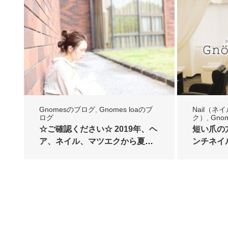
Gnomesのブログ
,
Gnomes loaのブ
Nail（ネ
ログ
ク）
,
Gno
☆ご確認ください☆ 2019年、ヘ
短い爪の
ア、ネイル、マツエクから夏季
ンチネイ
休業日のお知らせで…