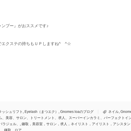
ャンプー』がおススメです♪
エクステの持ちもＵＰしますね^ ^☆
ラッシュリフト
,
Eyelash（まつエク）
,
Gnomes loaのブログ
ネイル
,
Gnom
、ノーム、美容、サロン、トリートメント、求人、スーパーインカラミ、パーフェクトイ
パラジェル、
,
鎌取，美容室，サロン，求人，ネイリスト，アイリスト，アシスタン
ュ 鎌取 ロア