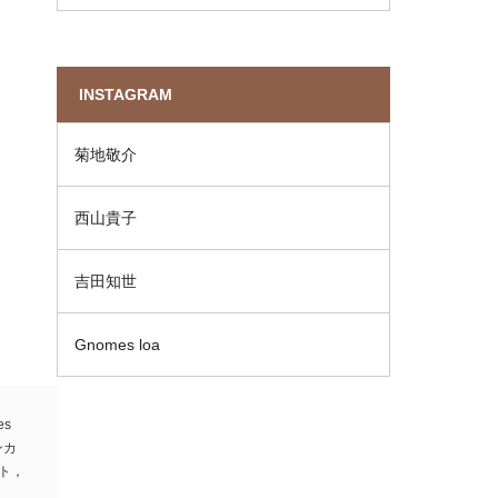
INSTAGRAM
菊地敬介
西山貴子
吉田知世
Gnomes loa
es
ンカ
ト，