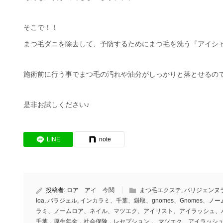
そこで！！
まつ毛ダニを除去して、予防するためにまつ毛を洗う『アイシ
施術前に行う事でまつ毛の汚れや油分がしっかりと落とせるので
是非お試しください♪
LINE
note
投稿者:
ロア アイ 今関
まつ毛エクステ
,
パリジェンヌ
loa
,
パラジェル
,
インカラミ、千葉、鎌取、gnomes、Gnomes
ラミ、ノームロア、ネイル、マツエク、アイリスト、アイラッシュ、
千葉，厚生年金，社会保険，レセプション，
,
マツエク アイラッシ