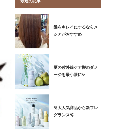
最近の記事
髪をキレイにするならメ
シアがおすすめ
夏の紫外線ケア髪のダメ
ージを最小限に✨
🫧大人気商品から新フレ
グランス🫧